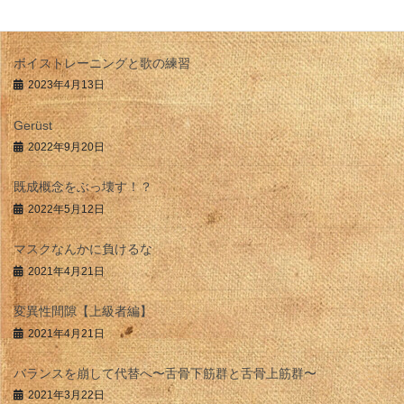
アナロジー的思考
2025年9月10日
ボイストレーニングと歌の練習
2023年4月13日
Gerüst
2022年9月20日
既成概念をぶっ壊す！？
2022年5月12日
マスクなんかに負けるな
2021年4月21日
変異性間隙【上級者編】
2021年4月21日
バランスを崩して代替へ〜舌骨下筋群と舌骨上筋群〜
2021年3月22日