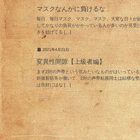
マスクなんかに負けるな
毎日、毎日マスク、マスク、マスク。大変な日々が
してかなりの負荷がかかっている人が多いのが見受
きを妨げてる […]
2021年4月21日
変異性間隙【上級者編】
まず2対の声帯という弦みたいなものがはいってい
斜披裂筋等が働いて、2対の声帯粘膜同士は結構な
は良好にはな […]