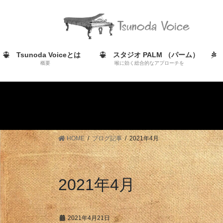
コ
ナ
ン
ビ
テ
ゲ
ン
ー
ツ
シ
Tsunoda Voiceとは
スタジオ PALM （パーム）
概要
喉に効く総合的なアプローチを
へ
ョ
ス
ン
キ
に
ッ
移
プ
動
HOME
ブログ記事
2021年4月
2021年4月
2021年4月21日