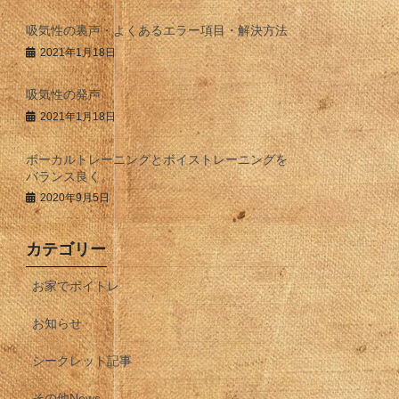
吸気性の裏声・よくあるエラー項目・解決方法
2021年1月18日
吸気性の発声
2021年1月18日
ボーカルトレーニングとボイストレーニングを
バランス良く。
2020年9月5日
カテゴリー
お家でボイトレ
お知らせ
シークレット記事
その他News