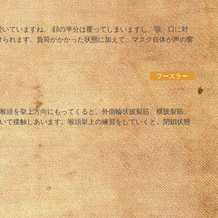
続いていますね。 顔の半分は覆ってしまいますし、顎、口に対
けられます。負荷がかかった状態に加えて、マスク自体が声の響
フースラー
る喉頭を挙上方向にもってくると、外側輪状披裂筋、横披裂筋、
勢いで接触しあいます。喉頭挙上の練習をしていくと、閉鎖状態