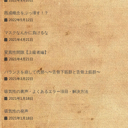
2022年9月20日
既成概念をぶっ壊す！？
2022年5月12日
マスクなんかに負けるな
2021年4月21日
変異性間隙【上級者編】
2021年4月21日
バランスを崩して代替へ〜舌骨下筋群と舌骨上筋群〜
2021年3月22日
吸気性の裏声・よくあるエラー項目・解決方法
2021年1月18日
吸気性の発声
2021年1月18日