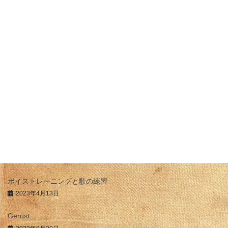
2020年8月29日
フースラー
自分の喉と向き合い
歌の練習、発声練習はどのくらいしたら良いですか？ まず、1日平
均どのくらいの時間喋る（声帯を振動させている、喉の筋肉を使
っている）か知っていますか？ 男女差はありますが、 一般男性 →
1日平均 20分 一般女性 → 1 […]
最近の投稿
アナロジー的思考
2025年9月10日
ボイストレーニングと歌の練習
2023年4月13日
Gerüst