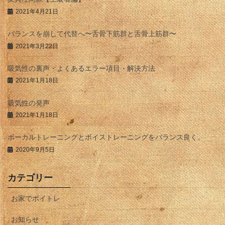
2021年4月21日
バランスを崩して代替へ〜舌骨下筋群と舌骨上筋群〜
2021年3月22日
吸気性の裏声・よくあるエラー項目・解決方法
2021年1月18日
吸気性の発声
2021年1月18日
ボーカルトレーニングとボイストレーニングをバランス良く。
2020年9月5日
カテゴリー
お家でボイトレ
お知らせ